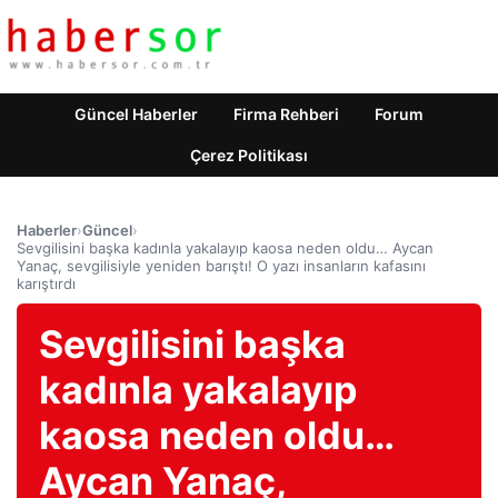
Güncel Haberler
Firma Rehberi
Forum
Çerez Politikası
Haberler
›
Güncel
›
Sevgilisini başka kadınla yakalayıp kaosa neden oldu… Aycan
Yanaç, sevgilisiyle yeniden barıştı! O yazı insanların kafasını
karıştırdı
Sevgilisini başka
kadınla yakalayıp
kaosa neden oldu…
Aycan Yanaç,