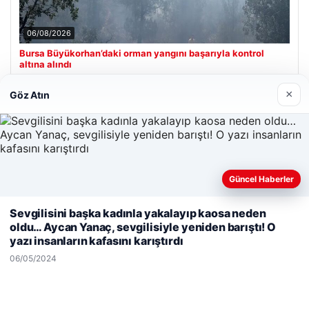
06/08/2026
Bursa Büyükorhan’daki orman yangını başarıyla kontrol
altına alındı
×
Göz Atın
Son Eklenen Firmalar
Güncel Haberler
Web sitemizi nasıl kullandığınızı daha iyi anlayabilmek,
Sevgilisini başka kadınla yakalayıp kaosa neden
deneyiminizi kişiselleştirmek ve geliştirmek amacıyla çerezler
oldu… Aycan Yanaç, sevgilisiyle yeniden barıştı! O
kullanıyoruz.
Çerez Politikamız
yazı insanların kafasını karıştırdı
Reddet
Kabul Et
06/05/2024