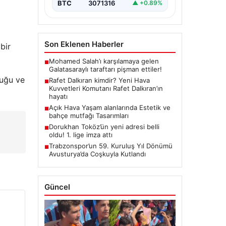
BTC
3071316
▲ +0.89%
Son Eklenen Haberler
bir
Mohamed Salah’ı karşılamaya gelen
■
Galatasaraylı taraftarı pişman ettiler!
duğu ve
Rafet Dalkıran kimdir? Yeni Hava
■
Kuvvetleri Komutanı Rafet Dalkıran’ın
hayatı
Açık Hava Yaşam alanlarında Estetik ve
■
bahçe mutfağı Tasarımları
Dorukhan Toköz’ün yeni adresi belli
■
oldu! 1. lige imza attı
Trabzonspor’un 59. Kuruluş Yıl Dönümü
■
Avusturya’da Coşkuyla Kutlandı
Güncel