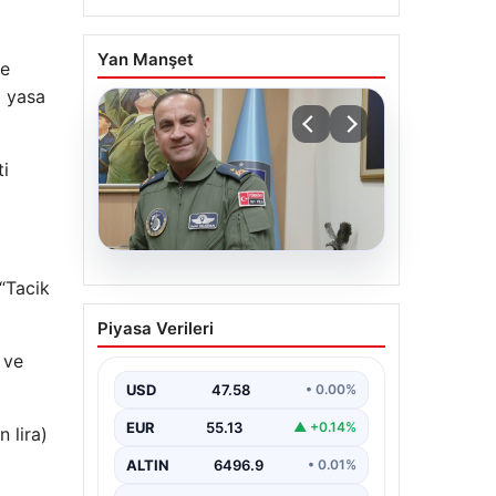
Yan Manşet
ve
5 yasa
ti
05.08.2026
“Tacik
Rafet Dalkıran kimdir?
Piyasa Verileri
Yeni Hava Kuvvetleri
 ve
Komutanı Rafet
Dalkıran’ın hayatı
USD
47.58
• 0.00%
EUR
55.13
▲ +0.14%
 lira)
ALTIN
6496.9
• 0.01%