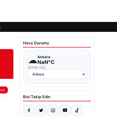
ı
Hava Durumu
☁
Ankara
NaN°C
ŞEHIR SEÇ
rest
Bizi Takip Edin