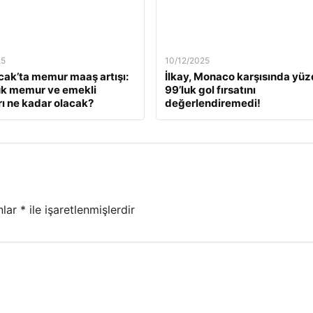
25
10/12/2025
ak’ta memur maaş artışı:
İlkay, Monaco karşısında yü
ük memur ve emekli
99’luk gol fırsatını
ı ne kadar olacak?
değerlendiremedi!
nlar
*
ile işaretlenmişlerdir