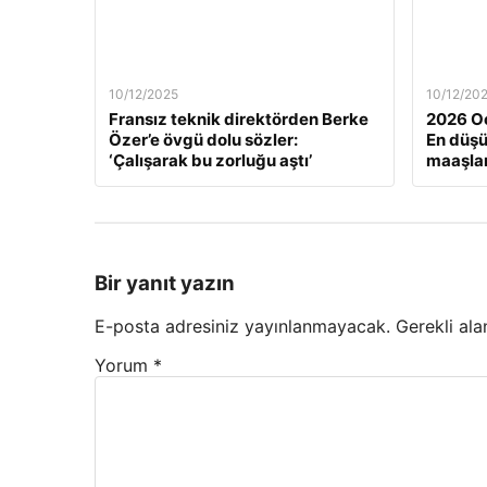
10/12/2025
10/12/20
Fransız teknik direktörden Berke
2026 Oc
Özer’e övgü dolu sözler:
En düş
‘Çalışarak bu zorluğu aştı’
maaşlar
Bir yanıt yazın
E-posta adresiniz yayınlanmayacak.
Gerekli ala
Yorum
*