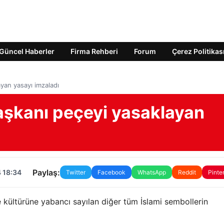
Güncel Haberler
Firma Rehberi
Forum
Çerez Politikas
yan yasayı imzaladı
şkanı peçeyi yasaklayan
Paylaş:
 18:34
Twitter
Facebook
WhatsApp
Reddit
Pinte
 kültürüne yabancı sayılan diğer tüm İslami sembollerin