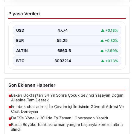
08.08.2026
Kelebek chat adresi İle Çevrim içi
Piyasa Verileri
İletişimin Güvenli Adresi Ve Chat
Deneyimi
USD
47.74
▲ +0.18%
Sanal çağında kullanıcıların kaliteli bir biçimde irtibat
kurması büyük bir değer taşımaktadır. Halen birçok…
EUR
55.25
▲ +0.32%
ALTIN
6660.6
▲ +2.59%
BTC
3093214
▲ +0.13%
Son Eklenen Haberler
Bakan Göktaş’tan 34 Yıl Sonra Çocuk Sevinci Yaşayan Doğan
■
Ailesine Tam Destek
Kelebek chat adresi İle Çevrim içi İletişimin Güvenli Adresi Ve
■
Chat Deneyimi
DAEŞ’e Yönelik 30 İlde Eş Zamanlı Operasyon Yapıldı
■
Bursa Büyükorhan’daki orman yangını başarıyla kontrol altına
■
alındı