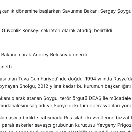
başkanlık dönemine başlarken Savunma Bakanı Sergey Şoygu
üvenlik Konseyi sekreteri olarak atadığı belirtildi.
Bakanı olarak Andrey Belusov'u önerdi.
netti.
sı olan Tuva Cumhuriyeti'nde doğdu. 1994 yılında Rusya'da
oynayan Shoigu, 2012 yılına kadar bu kurumun başkanlığını 
akanı olarak atanan Şoygu, terör örgütü DEAŞ ile mücadele
müdahalesini sağladı ve Suriye'deki tüm operasyonları yönet
asıyla birlikte çatışmada Rus silahlı kuvvetlerine bizzat l
paralı askerler savaşçı grubunun kurucusu Yevgeny Prigoz