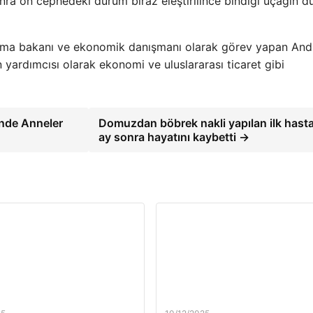
 sonra ön cephedeki durum biraz eleştirilince bindiği uçağın 
nma bakanı ve ekonomik danışmanı olarak görev yapan And
 yardımcısı olarak ekonomi ve uluslararası ticaret gibi
'nde Anneler
Domuzdan böbrek nakli yapılan ilk hasta 
ay sonra hayatını kaybetti →