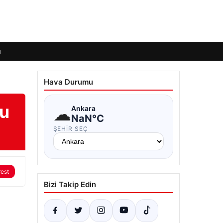
ı
Hava Durumu
yu
☁
Ankara
NaN°C
ŞEHIR SEÇ
rest
Bizi Takip Edin