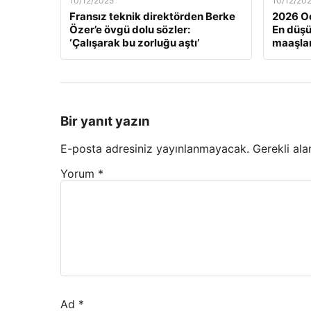
10/12/2025
10/12/20
Fransız teknik direktörden Berke
2026 Oc
Özer’e övgü dolu sözler:
En düş
‘Çalışarak bu zorluğu aştı’
maaşlar
Bir yanıt yazın
E-posta adresiniz yayınlanmayacak.
Gerekli ala
Yorum
*
Ad
*