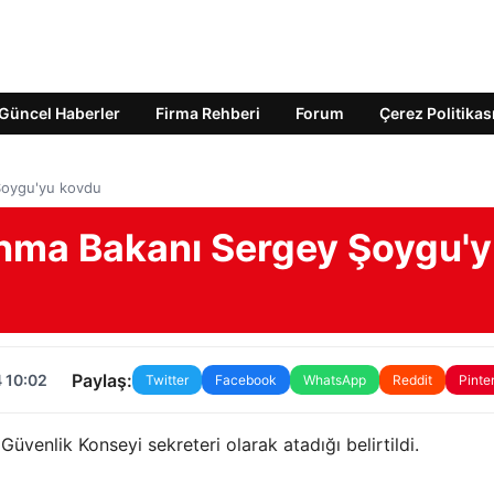
Güncel Haberler
Firma Rehberi
Forum
Çerez Politikas
Şoygu'yu kovdu
unma Bakanı Sergey Şoygu'
Paylaş:
 10:02
Twitter
Facebook
WhatsApp
Reddit
Pinte
üvenlik Konseyi sekreteri olarak atadığı belirtildi.