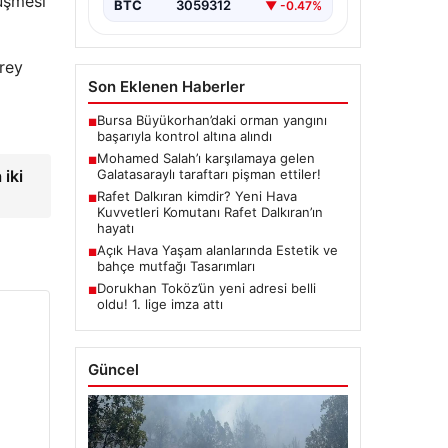
düşmesi
BTC
3059312
▼ -0.47%
rey
Son Eklenen Haberler
Bursa Büyükorhan’daki orman yangını
■
başarıyla kontrol altına alındı
Mohamed Salah’ı karşılamaya gelen
■
iki
Galatasaraylı taraftarı pişman ettiler!
Rafet Dalkıran kimdir? Yeni Hava
■
Kuvvetleri Komutanı Rafet Dalkıran’ın
hayatı
Açık Hava Yaşam alanlarında Estetik ve
■
bahçe mutfağı Tasarımları
Dorukhan Toköz’ün yeni adresi belli
■
oldu! 1. lige imza attı
Güncel