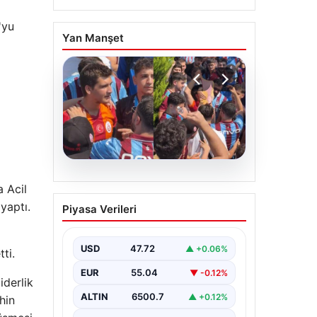
'yu
Yan Manşet
05.08.2026
 Acil
Mohamed Salah’ı
yaptı.
Piyasa Verileri
karşılamaya gelen
Galatasaraylı taraftarı
pişman ettiler!
USD
47.72
▲ +0.06%
ti.
EUR
55.04
▼ -0.12%
iderlik
ALTIN
6500.7
▲ +0.12%
hin