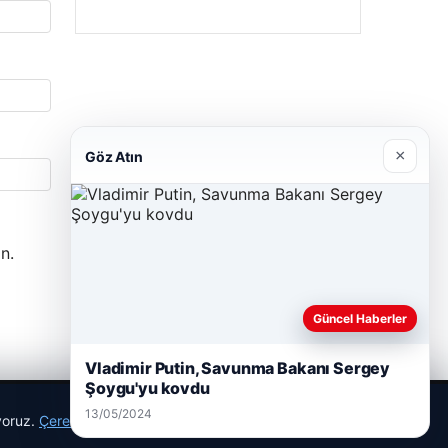
×
Göz Atın
n.
Güncel Haberler
Vladimir Putin, Savunma Bakanı Sergey
Şoygu'yu kovdu
13/05/2024
ıyoruz.
Çerez Politikamız
Reddet
Kabul Et
r