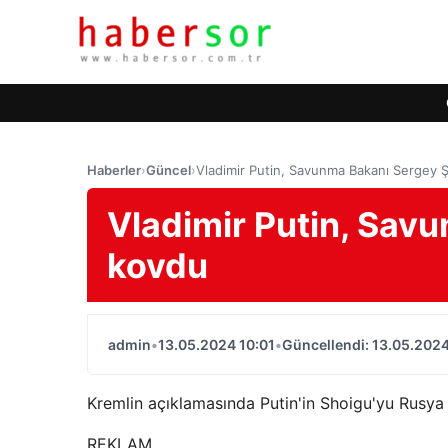
Haberler
›
Güncel
›
Vladimir Putin, Savunma Bakanı Sergey 
Vladimir Putin, Sav
kovdu
admin
•
13.05.2024 10:01
•
Güncellendi: 13.05.2024
Kremlin açıklamasında Putin'in Shoigu'yu Rusya G
REKLAM