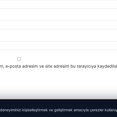
m, e-posta adresim ve site adresim bu tarayıcıya kaydedilsi
 deneyiminizi kişiselleştirmek ve geliştirmek amacıyla çerezler kullan
Yeminli Tercüme Bürosu
|
Malta Dil Okulu
|
lemagrup.com.t