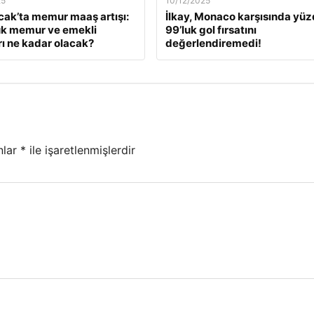
25
10/12/2025
ak’ta memur maaş artışı:
İlkay, Monaco karşısında yü
ük memur ve emekli
99’luk gol fırsatını
ı ne kadar olacak?
değerlendiremedi!
nlar
*
ile işaretlenmişlerdir