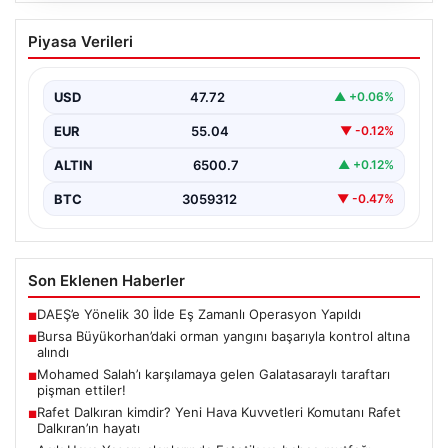
Bursa Büyükorhan’daki orman yangını
Piyasa Verileri
başarıyla kontrol altına alındı
Bursa’nın Büyükorhan ilçesine bağlı Kınık Mahallesi’nde
geçtiğimiz saatlerde meydana gelen büyük orman
USD
47.72
▲ +0.06%
yangını, yerel…
EUR
55.04
▼ -0.12%
ALTIN
6500.7
▲ +0.12%
BTC
3059312
▼ -0.47%
Son Eklenen Haberler
DAEŞ’e Yönelik 30 İlde Eş Zamanlı Operasyon Yapıldı
■
Bursa Büyükorhan’daki orman yangını başarıyla kontrol altına
■
alındı
Mohamed Salah’ı karşılamaya gelen Galatasaraylı taraftarı
■
pişman ettiler!
Rafet Dalkıran kimdir? Yeni Hava Kuvvetleri Komutanı Rafet
■
Dalkıran’ın hayatı