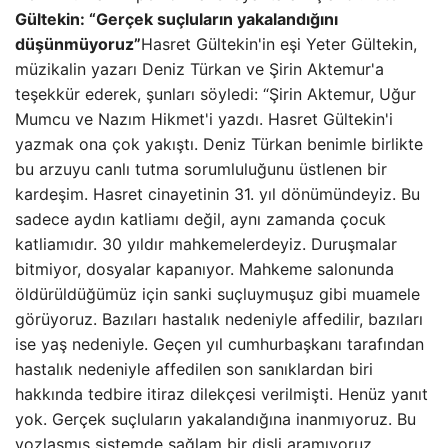
Gültekin: “Gerçek suçluların yakalandığını
düşünmüyoruz”
Hasret Gültekin'in eşi Yeter Gültekin,
müzikalin yazarı Deniz Türkan ve Şirin Aktemur'a
teşekkür ederek, şunları söyledi: “Şirin Aktemur, Uğur
Mumcu ve Nazım Hikmet'i yazdı. Hasret Gültekin'i
yazmak ona çok yakıştı. Deniz Türkan benimle birlikte
bu arzuyu canlı tutma sorumluluğunu üstlenen bir
kardeşim. Hasret cinayetinin 31. yıl dönümündeyiz. Bu
sadece aydın katliamı değil, aynı zamanda çocuk
katliamıdır. 30 yıldır mahkemelerdeyiz. Duruşmalar
bitmiyor, dosyalar kapanıyor. Mahkeme salonunda
öldürüldüğümüz için sanki suçluymuşuz gibi muamele
görüyoruz. Bazıları hastalık nedeniyle affedilir, bazıları
ise yaş nedeniyle. Geçen yıl cumhurbaşkanı tarafından
hastalık nedeniyle affedilen son sanıklardan biri
hakkında tedbire itiraz dilekçesi verilmişti. Henüz yanıt
yok. Gerçek suçluların yakalandığına inanmıyoruz. Bu
yozlaşmış sistemde sağlam bir dişli aramıyoruz.