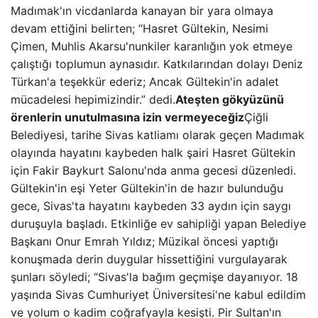
Madımak'ın vicdanlarda kanayan bir yara olmaya
devam ettiğini belirten; “Hasret Gültekin, Nesimi
Çimen, Muhlis Akarsu'nunkiler karanlığın yok etmeye
çalıştığı toplumun aynasıdır. Katkılarından dolayı Deniz
Türkan'a teşekkür ederiz; Ancak Gültekin'in adalet
mücadelesi hepimizindir.” dedi.
Ateşten gökyüzünü
örenlerin unutulmasına izin vermeyeceğiz
Çiğli
Belediyesi, tarihe Sivas katliamı olarak geçen Madımak
olayında hayatını kaybeden halk şairi Hasret Gültekin
için Fakir Baykurt Salonu'nda anma gecesi düzenledi.
Gültekin'in eşi Yeter Gültekin'in de hazır bulunduğu
gece, Sivas'ta hayatını kaybeden 33 aydın için saygı
duruşuyla başladı. Etkinliğe ev sahipliği yapan Belediye
Başkanı Onur Emrah Yıldız; Müzikal öncesi yaptığı
konuşmada derin duygular hissettiğini vurgulayarak
şunları söyledi; “Sivas'la bağım geçmişe dayanıyor. 18
yaşında Sivas Cumhuriyet Üniversitesi'ne kabul edildim
ve yolum o kadim coğrafyayla kesişti. Pir Sultan'ın