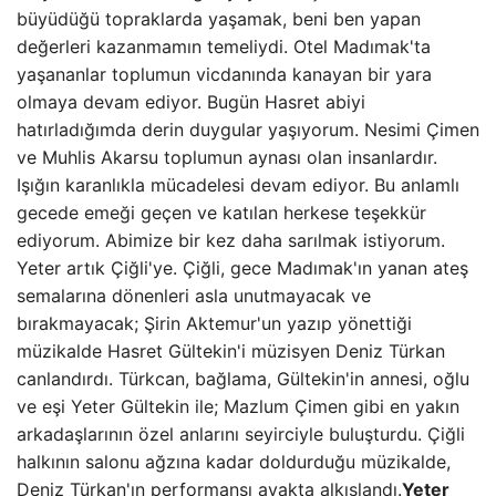
büyüdüğü topraklarda yaşamak, beni ben yapan
değerleri kazanmamın temeliydi. Otel Madımak'ta
yaşananlar toplumun vicdanında kanayan bir yara
olmaya devam ediyor. Bugün Hasret abiyi
hatırladığımda derin duygular yaşıyorum. Nesimi Çimen
ve Muhlis Akarsu toplumun aynası olan insanlardır.
Işığın karanlıkla mücadelesi devam ediyor. Bu anlamlı
gecede emeği geçen ve katılan herkese teşekkür
ediyorum. Abimize bir kez daha sarılmak istiyorum.
Yeter artık Çiğli'ye. Çiğli, gece Madımak'ın yanan ateş
semalarına dönenleri asla unutmayacak ve
bırakmayacak; Şirin Aktemur'un yazıp yönettiği
müzikalde Hasret Gültekin'i müzisyen Deniz Türkan
canlandırdı. Türkcan, bağlama, Gültekin'in annesi, oğlu
ve eşi Yeter Gültekin ile; Mazlum Çimen gibi en yakın
arkadaşlarının özel anlarını seyirciyle buluşturdu. Çiğli
halkının salonu ağzına kadar doldurduğu müzikalde,
Deniz Türkan'ın performansı ayakta alkışlandı.
Yeter