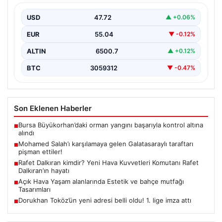
USD
47.72
▲ +0.06%
EUR
55.04
▼ -0.12%
ALTIN
6500.7
▲ +0.12%
BTC
3059312
▼ -0.47%
Son Eklenen Haberler
Bursa Büyükorhan’daki orman yangını başarıyla kontrol altına
■
alındı
Mohamed Salah’ı karşılamaya gelen Galatasaraylı taraftarı
■
pişman ettiler!
Rafet Dalkıran kimdir? Yeni Hava Kuvvetleri Komutanı Rafet
■
Dalkıran’ın hayatı
Açık Hava Yaşam alanlarında Estetik ve bahçe mutfağı
■
Tasarımları
Dorukhan Toköz’ün yeni adresi belli oldu! 1. lige imza attı
■