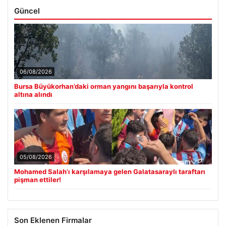
Güncel
06/08/2026
Bursa Büyükorhan’daki orman yangını başarıyla kontrol
altına alındı
05/08/2026
Mohamed Salah’ı karşılamaya gelen Galatasaraylı taraftarı
pişman ettiler!
Son Eklenen Firmalar