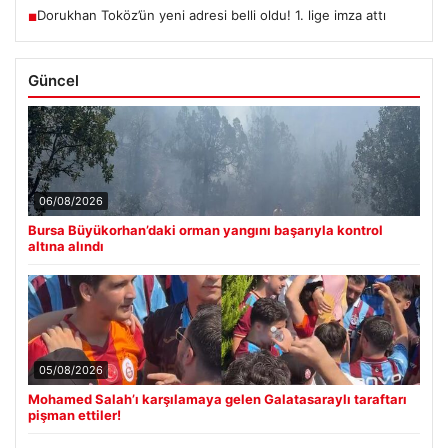
Dorukhan Toköz’ün yeni adresi belli oldu! 1. lige imza attı
■
Güncel
06/08/2026
Bursa Büyükorhan’daki orman yangını başarıyla kontrol
altına alındı
05/08/2026
Mohamed Salah’ı karşılamaya gelen Galatasaraylı taraftarı
pişman ettiler!