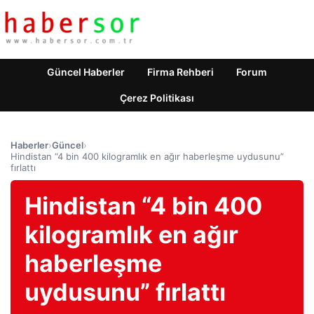
Güncel Haberler
Firma Rehberi
Forum
Çerez Politikası
Haberler
›
Güncel
›
Hindistan “4 bin 400 kilogramlık en ağır haberleşme uydusunu”
fırlattı
Hindistan “4 bin 400
kilogramlık en ağır
haberleşme
uydusunu” fırlattı