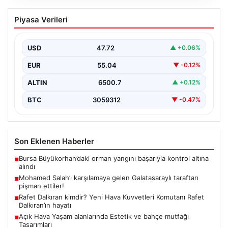
Mohamed Salah’ı karşılamaya gelen
Piyasa Verileri
Galatasaraylı taraftarı pişman ettiler!
USD
47.72
▲ +0.06%
EUR
55.04
▼ -0.12%
ALTIN
6500.7
▲ +0.12%
BTC
3059312
▼ -0.47%
Son Eklenen Haberler
Bursa Büyükorhan’daki orman yangını başarıyla kontrol altına
■
alındı
Mohamed Salah’ı karşılamaya gelen Galatasaraylı taraftarı
■
pişman ettiler!
Rafet Dalkıran kimdir? Yeni Hava Kuvvetleri Komutanı Rafet
■
Dalkıran’ın hayatı
Açık Hava Yaşam alanlarında Estetik ve bahçe mutfağı
■
Tasarımları